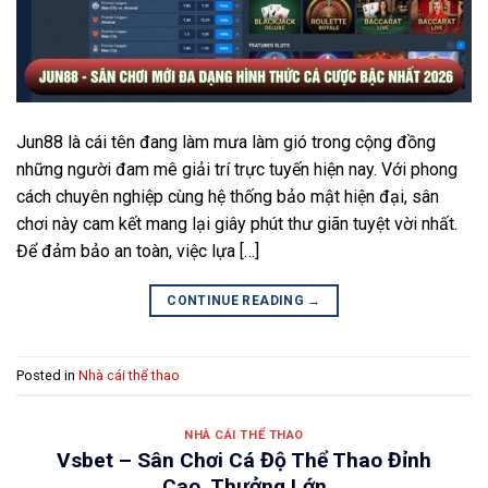
Jun88 là cái tên đang làm mưa làm gió trong cộng đồng
những người đam mê giải trí trực tuyến hiện nay. Với phong
cách chuyên nghiệp cùng hệ thống bảo mật hiện đại, sân
chơi này cam kết mang lại giây phút thư giãn tuyệt vời nhất.
Để đảm bảo an toàn, việc lựa […]
CONTINUE READING
→
Posted in
Nhà cái thể thao
NHÀ CÁI THỂ THAO
Vsbet – Sân Chơi Cá Độ Thể Thao Đỉnh
Cao, Thưởng Lớn