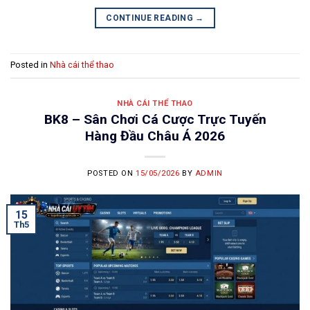
CONTINUE READING
→
Posted in
Nhà cái thể thao
NHÀ CÁI THỂ THAO
BK8 – Sân Chơi Cá Cược Trực Tuyến
Hàng Đầu Châu Á 2026
POSTED ON
15/05/2026
BY
ADMIN
15
Th5