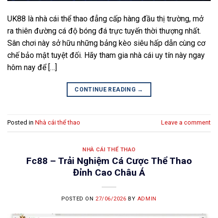
UK88 là nhà cái thể thao đẳng cấp hàng đầu thị trường, mở
ra thiên đường cá độ bóng đá trực tuyến thời thượng nhất.
Sân chơi này sở hữu những bảng kèo siêu hấp dẫn cùng cơ
chế bảo mật tuyệt đối. Hãy tham gia nhà cái uy tín này ngay
hôm nay để […]
CONTINUE READING
→
Posted in
Nhà cái thể thao
Leave a comment
NHÀ CÁI THỂ THAO
Fc88 – Trải Nghiệm Cá Cược Thể Thao
Đỉnh Cao Châu Á
POSTED ON
27/06/2026
BY
ADMIN