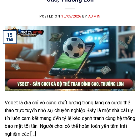
POSTED ON
15/05/2026
BY
ADMIN
15
Th5
Vsbet là địa chỉ vô cùng chất lượng trong làng cá cược thể
thao trực tuyến nhờ sự chuyên nghiệp. Đây là một nhà cái uy
tín luôn cam kết mang đến tỷ lệ kèo cạnh tranh cùng hệ thống
bảo mật tối tân. Người chơi có thể hoàn toàn yên tâm trải
nghiệm các […]