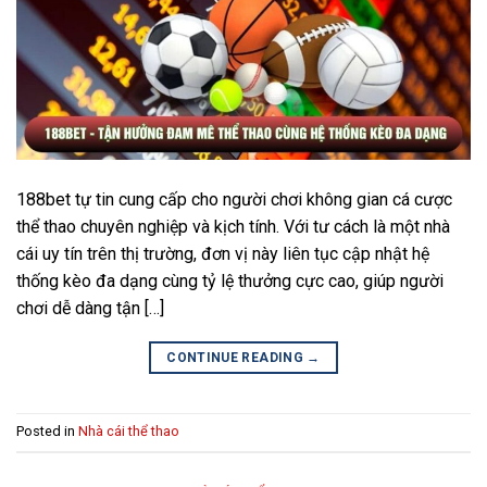
188bet tự tin cung cấp cho người chơi không gian cá cược
thể thao chuyên nghiệp và kịch tính. Với tư cách là một nhà
cái uy tín trên thị trường, đơn vị này liên tục cập nhật hệ
thống kèo đa dạng cùng tỷ lệ thưởng cực cao, giúp người
chơi dễ dàng tận […]
CONTINUE READING
→
Posted in
Nhà cái thể thao