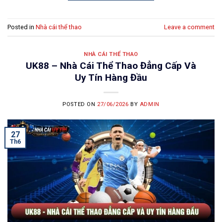
Posted in
Nhà cái thể thao
Leave a comment
NHÀ CÁI THỂ THAO
UK88 – Nhà Cái Thể Thao Đẳng Cấp Và
Uy Tín Hàng Đầu
POSTED ON
27/06/2026
BY
ADMIN
27
Th6