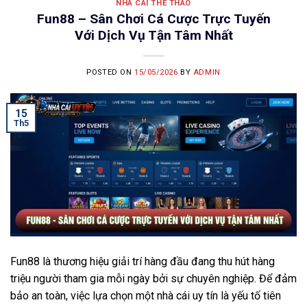
NHÀ CÁI THỂ THAO
Fun88 – Sân Chơi Cá Cược Trực Tuyến
Với Dịch Vụ Tận Tâm Nhất
POSTED ON
15/05/2026
BY
ADMIN
15
Th5
Fun88 là thương hiệu giải trí hàng đầu đang thu hút hàng
triệu người tham gia mỗi ngày bởi sự chuyên nghiệp. Để đảm
bảo an toàn, việc lựa chọn một nhà cái uy tín là yếu tố tiên