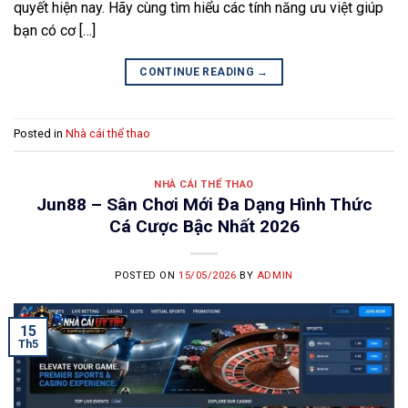
quyết hiện nay. Hãy cùng tìm hiểu các tính năng ưu việt giúp
bạn có cơ […]
CONTINUE READING
→
Posted in
Nhà cái thể thao
NHÀ CÁI THỂ THAO
Jun88 – Sân Chơi Mới Đa Dạng Hình Thức
Cá Cược Bậc Nhất 2026
POSTED ON
15/05/2026
BY
ADMIN
15
Th5