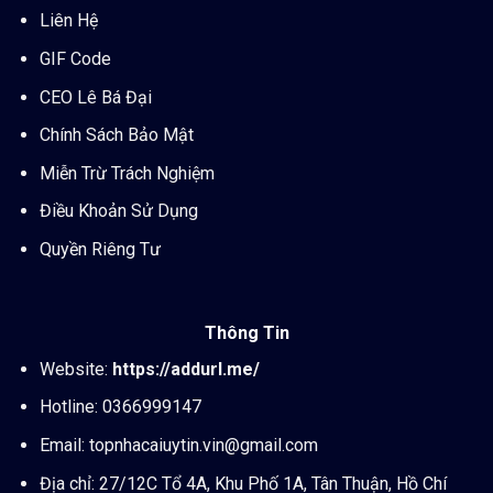
Liên Hệ
GIF Code
CEO Lê Bá Đại
Chính Sách Bảo Mật
Miễn Trừ Trách Nghiệm
Điều Khoản Sử Dụng
Quyền Riêng Tư
Thông Tin
Website:
https://addurl.me/
Hotline: 0366999147
Email:
topnhacaiuytin.vin@gmail.com
Địa chỉ: 27/12C Tổ 4A, Khu Phố 1A, Tân Thuận, Hồ Chí