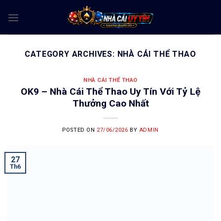
Skip
to
content
CATEGORY ARCHIVES:
NHÀ CÁI THỂ THAO
NHÀ CÁI THỂ THAO
OK9 – Nhà Cái Thể Thao Uy Tín Với Tỷ Lệ
Thưởng Cao Nhất
POSTED ON
27/06/2026
BY
ADMIN
27
Th6