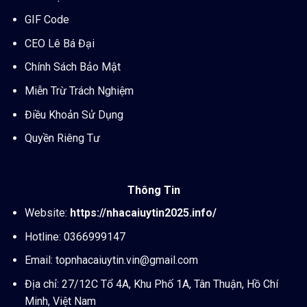
GIF Code
CEO Lê Bá Đại
Chính Sách Bảo Mật
Miễn Trừ Trách Nghiệm
Điều Khoản Sử Dụng
Quyền Riêng Tư
Thông Tin
Website:
https://nhacaiuytin2025.info/
Hotline: 0366999147
Email:
topnhacaiuytin.vin@gmail.com
Địa chỉ: 27/12C Tổ 4A, Khu Phố 1A, Tân Thuận, Hồ Chí
Minh, Việt Nam