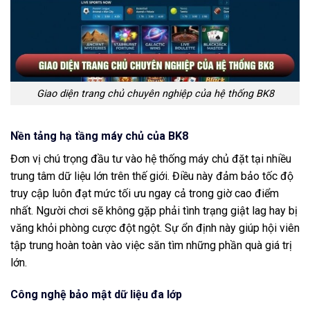
Giao diện trang chủ chuyên nghiệp của hệ thống BK8
Nền tảng hạ tầng máy chủ của BK8
Đơn vị chú trọng đầu tư vào hệ thống máy chủ đặt tại nhiều
trung tâm dữ liệu lớn trên thế giới. Điều này đảm bảo tốc độ
truy cập luôn đạt mức tối ưu ngay cả trong giờ cao điểm
nhất. Người chơi sẽ không gặp phải tình trạng giật lag hay bị
văng khỏi phòng cược đột ngột. Sự ổn định này giúp hội viên
tập trung hoàn toàn vào việc săn tìm những phần quà giá trị
lớn.
Công nghệ bảo mật dữ liệu đa lớp