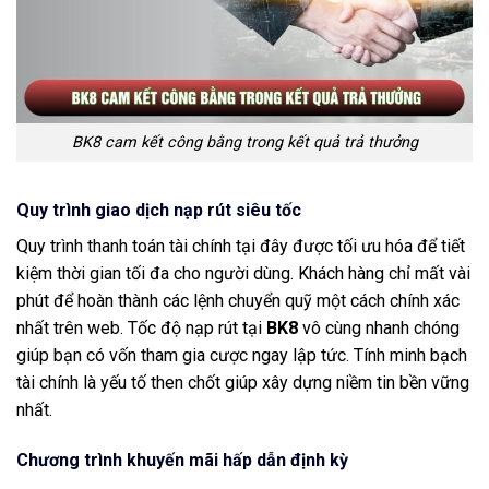
BK8 cam kết công bằng trong kết quả trả thưởng
Quy trình giao dịch nạp rút siêu tốc
Quy trình thanh toán tài chính tại đây được tối ưu hóa để tiết
kiệm thời gian tối đa cho người dùng. Khách hàng chỉ mất vài
phút để hoàn thành các lệnh chuyển quỹ một cách chính xác
nhất trên web. Tốc độ nạp rút tại
BK8
vô cùng nhanh chóng
giúp bạn có vốn tham gia cược ngay lập tức. Tính minh bạch
tài chính là yếu tố then chốt giúp xây dựng niềm tin bền vững
nhất.
Chương trình khuyến mãi hấp dẫn định kỳ