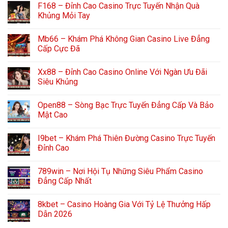
F168 – Đỉnh Cao Casino Trực Tuyến Nhận Quà
Khủng Mỏi Tay
Mb66 – Khám Phá Không Gian Casino Live Đẳng
Cấp Cực Đã
Xx88 – Đỉnh Cao Casino Online Với Ngàn Ưu Đãi
Siêu Khủng
Open88 – Sòng Bạc Trực Tuyến Đẳng Cấp Và Bảo
Mật Cao
I9bet – Khám Phá Thiên Đường Casino Trực Tuyến
Đỉnh Cao
789win – Nơi Hội Tụ Những Siêu Phẩm Casino
Đẳng Cấp Nhất
8kbet – Casino Hoàng Gia Với Tỷ Lệ Thưởng Hấp
Dẫn 2026