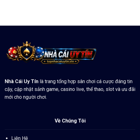
Nhà Cái Uy Tín
là trang tổng hợp sân chơi cá cược đáng tin
cậy, cập nhật sảnh game, casino live, thể thao, slot và ưu đãi
mới cho người chơi.
Về Chúng Tôi
Liên Hệ