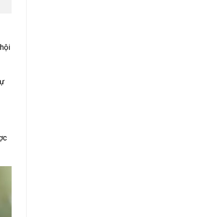
 hội
Sự
ược