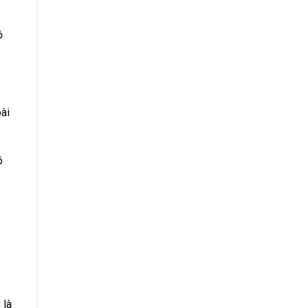
ộ
oài
ó
 là