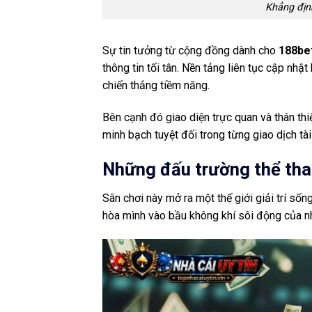
Khẳng địn
Sự tin tưởng từ cộng đồng dành cho
188be
thông tin tối tân. Nền tảng liên tục cập nh
chiến thắng tiềm năng.
Bên cạnh đó giao diện trực quan và thân th
minh bạch tuyệt đối trong từng giao dịch tài 
Những đấu trường thể thao
Sân chơi này mở ra một thế giới giải trí số
hòa mình vào bầu không khí sôi động của nh