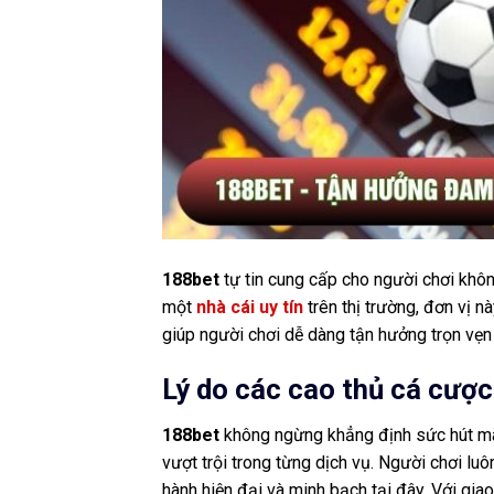
188bet
tự tin cung cấp cho người chơi không
một
nhà cái uy tín
trên thị trường, đơn vị n
giúp người chơi dễ dàng tận hưởng trọn vẹ
Lý do các cao thủ cá cược
188bet
không ngừng khẳng định sức hút mãn
vượt trội trong từng dịch vụ. Người chơi lu
hành hiện đại và minh bạch tại đây. Với giao