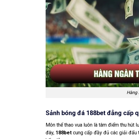
Hàng 
Sảnh bóng đá 188bet đẳng cấp q
Môn thể thao vua luôn là tâm điểm thu hút 
đây,
188bet
cung cấp đầy đủ các giải đấu 