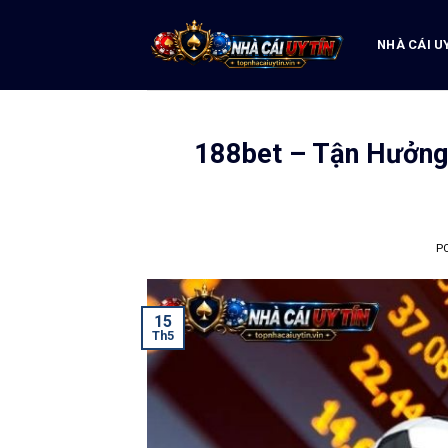
Skip
to
NHÀ CÁI U
content
188bet – Tận Hưởn
P
15
Th5