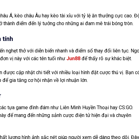
hâu Á, kèo châu Âu hay kèo tài xỉu với tỷ lệ ăn thưởng cực cao. Đ
ở thành điểm đến lý tưởng cho những ai đam mê trái bóng tròn.
 tính
n nghẹt thở với diễn biến nhanh và điểm số thay đổi liên tục. Ng
đơn vị này với các tên tuổi như
Jun88
để thấy rõ sự khác biệt.
ược cập nhật chi tiết với nhiều loại hình đặt cược thú vị. Bạn c
để gia tăng cơ hội nhận về lợi nhuận lớn.
ử
i các tựa game đình đám như Liên Minh Huyền Thoại hay CS:GO.
ày để mang đến những sảnh cược điện tử hiện đại và chuyên
chất lượng hình ảnh sắc nét giúp người xem dễ dàng theo dõi. Đây