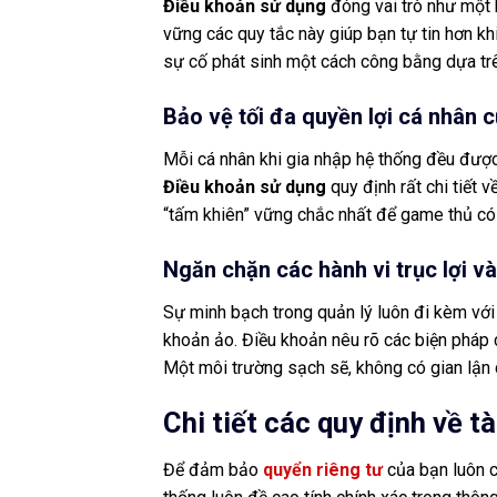
Điều khoản sử dụng
đóng vai trò như một 
vững các quy tắc này giúp bạn tự tin hơn khi
sự cố phát sinh một cách công bằng dựa tr
Bảo vệ tối đa quyền lợi cá nhân 
Mỗi cá nhân khi gia nhập hệ thống đều được
Điều khoản sử dụng
quy định rất chi tiết 
“tấm khiên” vững chắc nhất để game thủ có
Ngăn chặn các hành vi trục lợi và
Sự minh bạch trong quản lý luôn đi kèm với
khoản ảo. Điều khoản nêu rõ các biện pháp c
Một môi trường sạch sẽ, không có gian lận c
Chi tiết các quy định về tà
Để đảm bảo
quyển riêng tư
của bạn luôn c