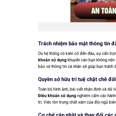
Trách nhiệm bảo mật thông tin đă
Dù hệ thống có kiên cố đến đâu, sự cẩn trọ
khoản sử dụng
khuyến cáo bạn không nên ch
bảo vệ thông tin cá nhân sẽ giúp bạn tránh 
Quyền sở hữu trí tuệ chặt chẽ đối
Toàn bộ hình ảnh, bài viết nhận định và dữ 
Điều khoản sử dụng
nghiêm cấm các hành v
trị. Việc tôn trọng chất xám của đội ngũ bi
Cơ chế cập nhật và thay đổi các 