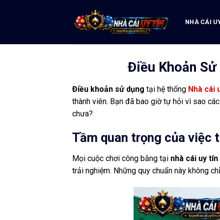
Skip
to
NHÀ CÁI U
content
Điều Khoản Sử
Điều khoản sử dụng
tại hệ thống
Nhà cái u
thành viên. Bạn đã bao giờ tự hỏi vì sao các
chưa?
Tầm quan trọng của việc t
Mọi cuộc chơi công bằng tại
nhà cái uy tín
trải nghiệm. Những quy chuẩn này không chỉ 