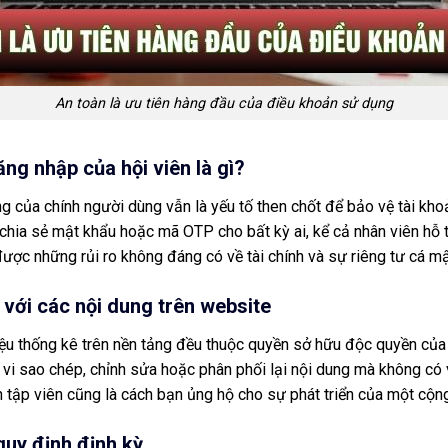
An toàn là ưu tiên hàng đầu của điều khoản sử dụng
ng nhập của hội viên là gì?
ng của chính người dùng vẫn là yếu tố then chốt để bảo vệ tài kh
ia sẻ mật khẩu hoặc mã OTP cho bất kỳ ai, kể cả nhân viên hỗ tr
được những rủi ro không đáng có về tài chính và sự riêng tư cá mậ
 với các nội dung trên website
liệu thống kê trên nền tảng đều thuộc quyền sở hữu độc quyền của
i sao chép, chỉnh sửa hoặc phân phối lại nội dung mà không có 
ên tập viên cũng là cách bạn ủng hộ cho sự phát triển của một cộn
quy định định kỳ