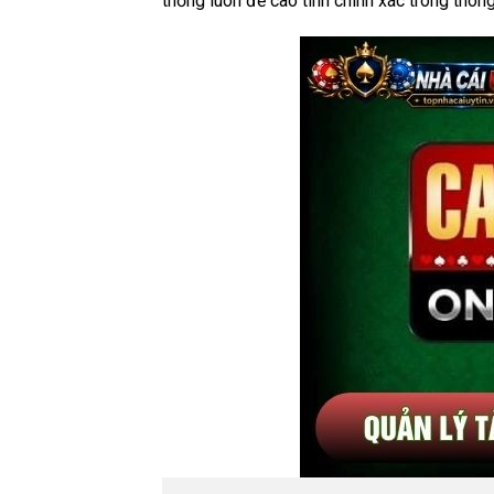
thống luôn đề cao tính chính xác trong thông