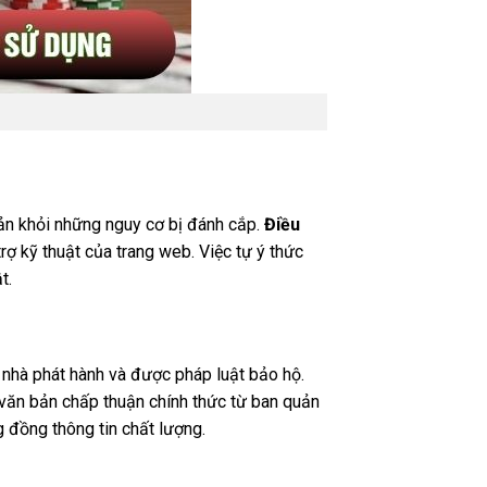
oản khỏi những nguy cơ bị đánh cắp.
Điều
ợ kỹ thuật của trang web. Việc tự ý thức
t.
 nhà phát hành và được pháp luật bảo hộ.
văn bản chấp thuận chính thức từ ban quản
g đồng thông tin chất lượng.