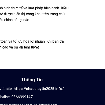
h hình thực tế và luật pháp hiện hành.
Điều
 được hiển thị công khai trên trang chủ.
u chỉnh có lợi nào.
 toàn và tối ưu hóa lợi nhuận. Khi bạn đã
h cao và sự an tâm tuyệt
Thông Tin
Website:
https://nhacaiuytin2025.info/
otline: 0366999147