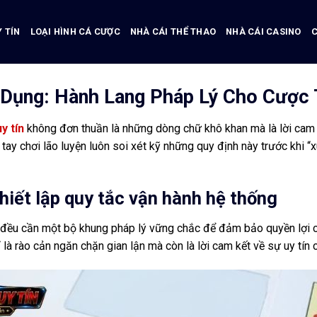
Y TÍN
LOẠI HÌNH CÁ CƯỢC
NHÀ CÁI THỂ THAO
NHÀ CÁI CASINO
C
 Dụng: Hành Lang Pháp Lý Cho Cược 
y tín
không đơn thuần là những dòng chữ khô khan mà là lời cam
 tay chơi lão luyện luôn soi xét kỹ những quy định này trước khi “x
hiết lập quy tắc vận hành hệ thống
đều cần một bộ khung pháp lý vững chắc để đảm bảo quyền lợi c
là rào cản ngăn chặn gian lận mà còn là lời cam kết về sự uy tín 