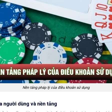
Nền tảng pháp lý của điều khoản sử dụng
ữa người dùng và nền tảng