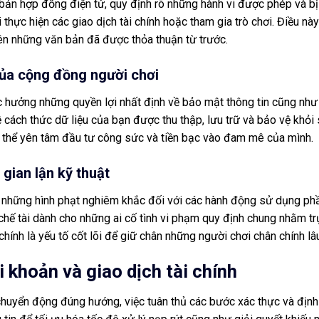
bản hợp đồng điện tử, quy định rõ những hành vi được phép và bị
 thực hiện các giao dịch tài chính hoặc tham gia trò chơi. Điều nà
ên những văn bản đã được thỏa thuận từ trước.
của cộng đồng người chơi
 hưởng những quyền lợi nhất định về bảo mật thông tin cũng như
về cách thức dữ liệu của bạn được thu thập, lưu trữ và bảo vệ khỏ
 thể yên tâm đầu tư công sức và tiền bạc vào đam mê của mình.
 gian lận kỹ thuật
 những hình phạt nghiêm khắc đối với các hành động sử dụng phầ
hế tài dành cho những ai cố tình vi phạm quy định chung nhằm trụ
hính là yếu tố cốt lõi để giữ chân những người chơi chân chính lâu
i khoản và giao dịch tài chính
huyển động đúng hướng, việc tuân thủ các bước xác thực và định 