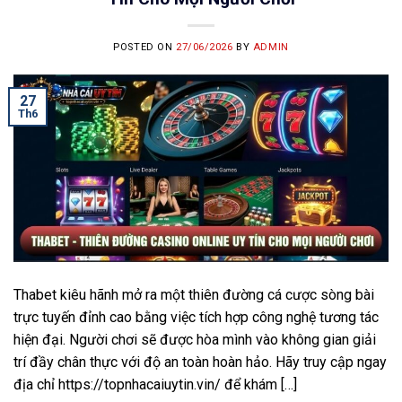
POSTED ON
27/06/2026
BY
ADMIN
27
Th6
Thabet kiêu hãnh mở ra một thiên đường cá cược sòng bài
trực tuyến đỉnh cao bằng việc tích hợp công nghệ tương tác
hiện đại. Người chơi sẽ được hòa mình vào không gian giải
trí đầy chân thực với độ an toàn hoàn hảo. Hãy truy cập ngay
địa chỉ https://topnhacaiuytin.vin/ để khám […]