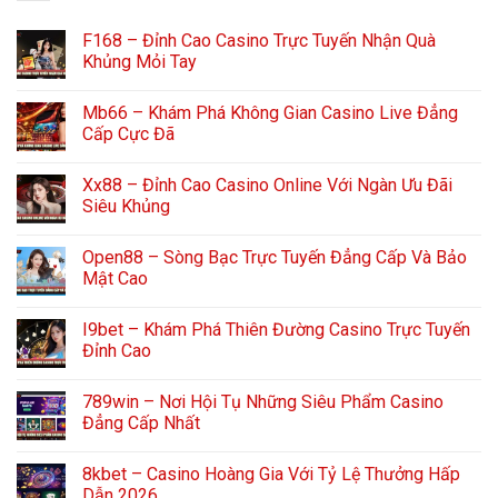
F168 – Đỉnh Cao Casino Trực Tuyến Nhận Quà
Khủng Mỏi Tay
Mb66 – Khám Phá Không Gian Casino Live Đẳng
Cấp Cực Đã
Xx88 – Đỉnh Cao Casino Online Với Ngàn Ưu Đãi
Siêu Khủng
Open88 – Sòng Bạc Trực Tuyến Đẳng Cấp Và Bảo
Mật Cao
I9bet – Khám Phá Thiên Đường Casino Trực Tuyến
Đỉnh Cao
789win – Nơi Hội Tụ Những Siêu Phẩm Casino
Đẳng Cấp Nhất
8kbet – Casino Hoàng Gia Với Tỷ Lệ Thưởng Hấp
Dẫn 2026