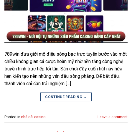
789win đưa giới mộ điệu sòng bạc trực tuyến bước vào một
chiều không gian cá cược hoàn mỹ nhờ nền tảng công nghệ
truyền hình trực tiếp tối tân. Sân chơi đầy cuốn hút này hứa
hẹn kiến tạo nên những ván đấu sòng phẳng. Để bắt đầu,
thành viên chỉ cần trải nghiệm […]
CONTINUE READING
→
Posted in
nhà cái casino
Leave a comment