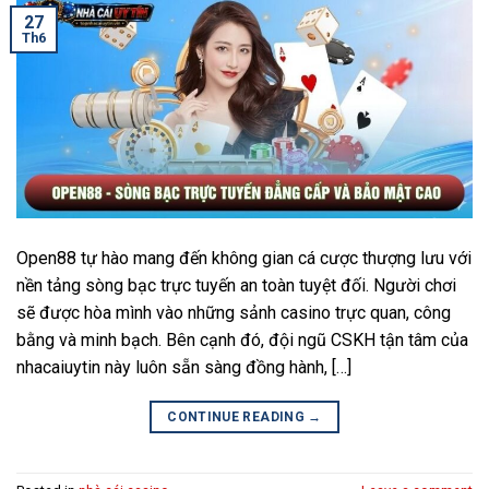
27
Th6
Open88 tự hào mang đến không gian cá cược thượng lưu với
nền tảng sòng bạc trực tuyến an toàn tuyệt đối. Người chơi
sẽ được hòa mình vào những sảnh casino trực quan, công
bằng và minh bạch. Bên cạnh đó, đội ngũ CSKH tận tâm của
nhacaiuytin này luôn sẵn sàng đồng hành, […]
CONTINUE READING
→