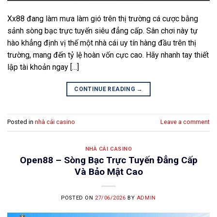
Xx88 đang làm mưa làm gió trên thị trường cá cược bằng
sảnh sòng bạc trực tuyến siêu đẳng cấp. Sân chơi này tự
hào khẳng định vị thế một nhà cái uy tín hàng đầu trên thị
trường, mang đến tỷ lệ hoàn vốn cực cao. Hãy nhanh tay thiết
lập tài khoản ngay […]
CONTINUE READING
→
Posted in
nhà cái casino
Leave a comment
NHÀ CÁI CASINO
Open88 – Sòng Bạc Trực Tuyến Đẳng Cấp
Và Bảo Mật Cao
POSTED ON
27/06/2026
BY
ADMIN