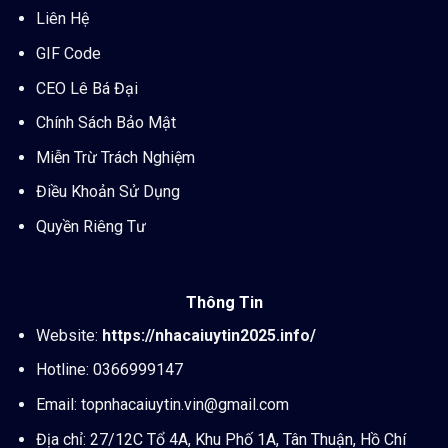
Liên Hệ
GIF Code
CEO Lê Bá Đại
Chính Sách Bảo Mật
Miễn Trừ Trách Nghiệm
Điều Khoản Sử Dụng
Quyền Riêng Tư
Thông Tin
Website:
https://nhacaiuytin2025.info/
Hotline: 0366999147
Email:
topnhacaiuytin.vin@gmail.com
Địa chỉ: 27/12C Tổ 4A, Khu Phố 1A, Tân Thuận, Hồ Chí