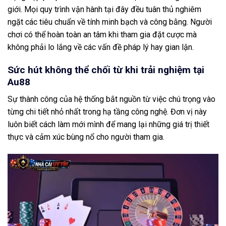
giới. Mọi quy trình vận hành tại đây đều tuân thủ nghiêm
ngặt các tiêu chuẩn về tính minh bạch và công bằng. Người
chơi có thể hoàn toàn an tâm khi tham gia đặt cược mà
không phải lo lắng về các vấn đề pháp lý hay gian lận.
Sức hút không thể chối từ khi trải nghiệm tại
Au88
Sự thành công của hệ thống bắt nguồn từ việc chú trọng vào
từng chi tiết nhỏ nhất trong hạ tầng công nghệ. Đơn vị này
luôn biết cách làm mới mình để mang lại những giá trị thiết
thực và cảm xúc bùng nổ cho người tham gia.