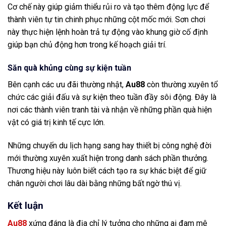
Cơ chế này giúp giảm thiểu rủi ro và tạo thêm động lực để
thành viên tự tin chinh phục những cột mốc mới. Sơn chơi
này thực hiện lệnh hoàn trả tự động vào khung giờ cố định
giúp bạn chủ động hơn trong kế hoạch giải trí.
Săn quà khủng cùng sự kiện tuần
Bên cạnh các ưu đãi thường nhật,
Au88
còn thường xuyên tổ
chức các giải đấu và sự kiện theo tuần đầy sôi động. Đây là
nơi các thành viên tranh tài và nhận về những phần quà hiện
vật có giá trị kinh tế cực lớn.
Những chuyến du lịch hạng sang hay thiết bị công nghệ đời
mới thường xuyên xuất hiện trong danh sách phần thưởng.
Thương hiệu này luôn biết cách tạo ra sự khác biệt để giữ
chân người chơi lâu dài bằng những bất ngờ thú vị.
Kết luận
Au88
xứng đáng là địa chỉ lý tưởng cho những ai đam mê