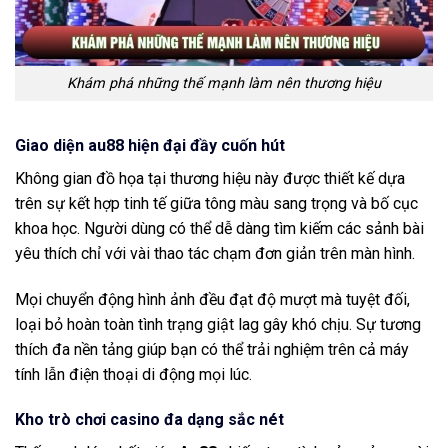
Khám phá những thế mạnh làm nên thương hiệu
Giao diện au88 hiện đại đầy cuốn hút
Không gian đồ họa tại thương hiệu này được thiết kế dựa
trên sự kết hợp tinh tế giữa tông màu sang trọng và bố cục
khoa học. Người dùng có thể dễ dàng tìm kiếm các sảnh bài
yêu thích chỉ với vài thao tác chạm đơn giản trên màn hình.
Mọi chuyển động hình ảnh đều đạt độ mượt mà tuyệt đối,
loại bỏ hoàn toàn tình trạng giật lag gây khó chịu. Sự tương
thích đa nền tảng giúp bạn có thể trải nghiệm trên cả máy
tính lẫn điện thoại di động mọi lúc.
Kho trò chơi casino đa dạng sắc nét