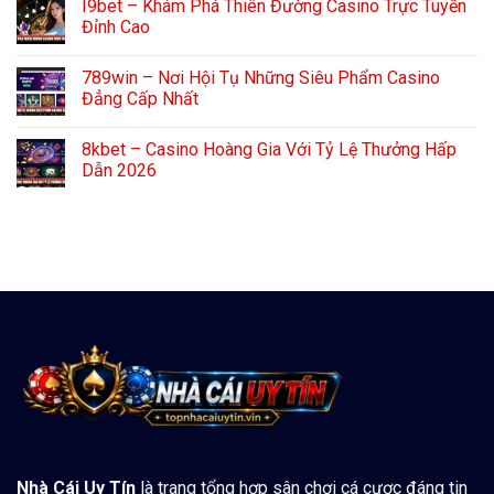
I9bet – Khám Phá Thiên Đường Casino Trực Tuyến
Đỉnh Cao
789win – Nơi Hội Tụ Những Siêu Phẩm Casino
Đẳng Cấp Nhất
8kbet – Casino Hoàng Gia Với Tỷ Lệ Thưởng Hấp
Dẫn 2026
Nhà Cái Uy Tín
là trang tổng hợp sân chơi cá cược đáng tin