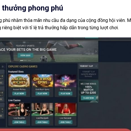
i thưởng phong phú
g phú nhằm thỏa mãn nhu cầu đa dạng của cộng đồng hội viên. M
êng biệt với tỉ lệ trả thưởng hấp dẫn trong từng lượt chơi.