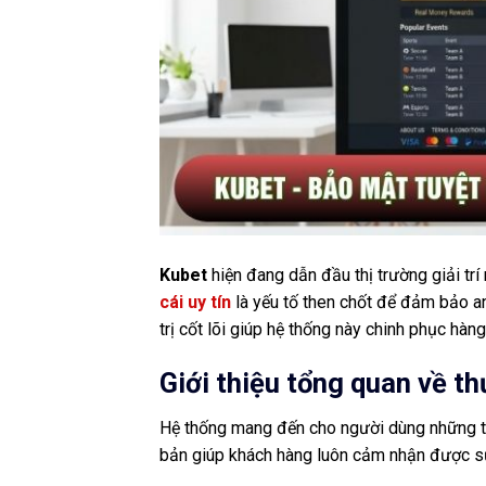
Kubet
hiện đang dẫn đầu thị trường giải tr
cái uy tín
là yếu tố then chốt để đảm bảo a
trị cốt lõi giúp hệ thống này chinh phục hàn
Giới thiệu tổng quan về th
Hệ thống mang đến cho người dùng những t
bản giúp khách hàng luôn cảm nhận được sự