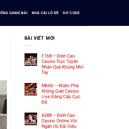
ỔNG GAME BÀI
NHÀ CÁI LÔ ĐỀ
GIF CODE
BÀI VIẾT MỚI
F168 – Đỉnh Cao
Casino Trực Tuyến
Nhận Quà Khủng Mỏi
Tay
Mb66 – Khám Phá
Không Gian Casino
Live Đẳng Cấp Cực
Đã
Xx88 – Đỉnh Cao
Casino Online Với
Ngàn Ưu Đãi Siêu