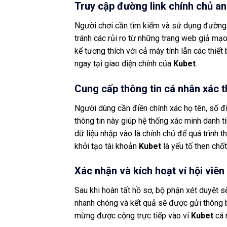
Truy cập đường link chính chủ an
Người chơi cần tìm kiếm và sử dụng đường dẫ
tránh các rủi ro từ những trang web giả mạ
kế tương thích với cả máy tính lẫn các thiết 
ngay tại giao diện chính của
Kubet
.
Cung cấp thông tin cá nhân xác 
Người dùng cần điền chính xác họ tên, số 
thông tin này giúp hệ thống xác minh danh tí
dữ liệu nhập vào là chính chủ để quá trình t
khởi tạo tài khoản
Kubet
là yếu tố then chốt
Xác nhận và kích hoạt ví hội viên
Sau khi hoàn tất hồ sơ, bộ phận xét duyệt sẽ
nhanh chóng và kết quả sẽ được gửi thông b
mừng được cộng trực tiếp vào ví
Kubet
cá 