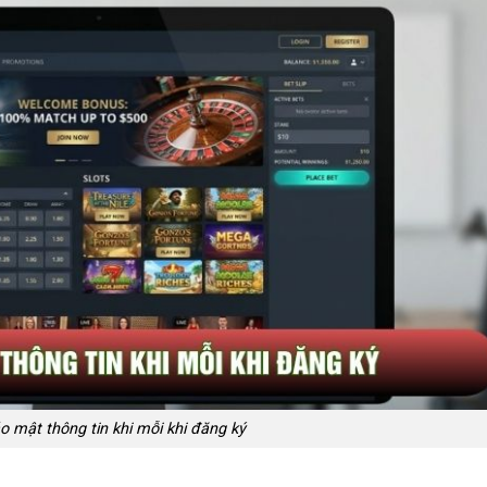
o mật thông tin khi mỗi khi đăng ký