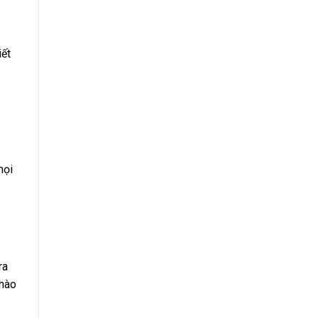
iết
mọi
ra
chào