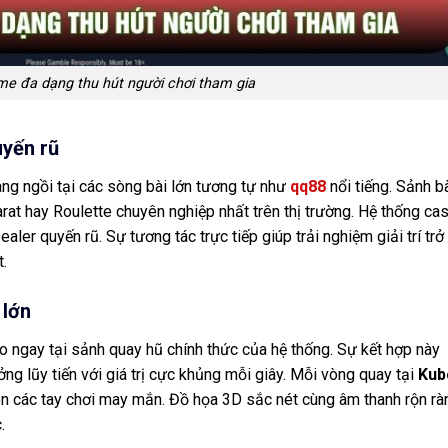
e đa dạng thu hút người chơi tham gia
uyến rũ
ang ngồi tại các sòng bài lớn tương tự như
qq88
nổi tiếng. Sảnh b
arat hay Roulette chuyên nghiệp nhất trên thị trường. Hệ thống ca
ler quyến rũ. Sự tương tác trực tiếp giúp trải nghiệm giải trí trở
.
 lớn
o ngay tại sảnh quay hũ chính thức của hệ thống. Sự kết hợp này
ởng lũy tiến với giá trị cực khủng mỗi giây. Mỗi vòng quay tại
Kub
n các tay chơi may mắn. Đồ họa 3D sắc nét cùng âm thanh rộn rà
.