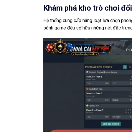
Khám phá kho trò chơi đổ
Hệ thống cung cấp hàng loạt lựa chọn phon
sảnh game đều sở hữu những nét đặc trưng ri