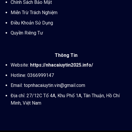
Chính Sách Bảo Mật
Miễn Trừ Trách Nghiệm
Điều Khoản Sử Dụng
Quyền Riêng Tư
Thông Tin
Website:
https://nhacaiuytin2025.info/
Hotline: 0366999147
Email:
topnhacaiuytin.vin@gmail.com
Địa chỉ: 27/12C Tổ 4A, Khu Phố 1A, Tân Thuận, Hồ Chí
Minh, Việt Nam