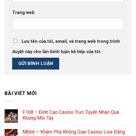
Trang web
Lưu tên của tôi, email, và trang web trong trình
duyệt này cho lần bình luận kế tiếp của tôi.
BÀI VIẾT MỚI
F168 – Đỉnh Cao Casino Trực Tuyến Nhận Quà
Khủng Mỏi Tay
Mb66 – Khám Phá Không Gian Casino Live Đẳng