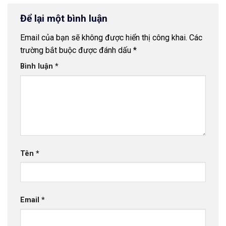
Để lại một bình luận
Email của bạn sẽ không được hiển thị công khai.
Các
trường bắt buộc được đánh dấu
*
Bình luận
*
Tên
*
Email
*