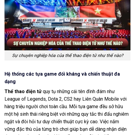
Sự chuyên nghiệp hóa của thể thao điện tử như thế nào?
Hệ thống các tựa game đối kháng và chiến thuật đa
dạng
Thể thao điện tử
quy tụ những cái tên đình đám như
League of Legends, Dota 2, CS2 hay Liên Quân Mobile với
hàng triệu người chơi toàn cầu. Mỗi tựa game đều sở hữu
một hệ sinh thái riêng biệt với những quy tắc thi đấu nghiêm
ngặt và đòi hỏi tư duy chiến thuật cực kỳ cao. Việc nắm
vững đặc thù của từng trò chơi giúp bạn dễ dàng nhận diện