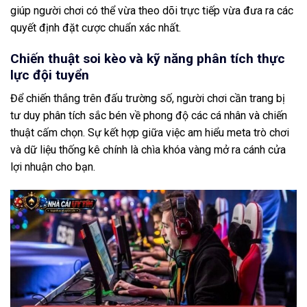
giúp người chơi có thể vừa theo dõi trực tiếp vừa đưa ra các
quyết định đặt cược chuẩn xác nhất.
Chiến thuật soi kèo và kỹ năng phân tích thực
lực đội tuyển
Để chiến thắng trên đấu trường số, người chơi cần trang bị
tư duy phân tích sắc bén về phong độ các cá nhân và chiến
thuật cấm chọn. Sự kết hợp giữa việc am hiểu meta trò chơi
và dữ liệu thống kê chính là chìa khóa vàng mở ra cánh cửa
lợi nhuận cho bạn.