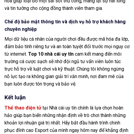
hóa giúp loại bỏ mọi sai sót thủ công, mang lại sự hài lòng
và tin tưởng cho cộng đồng thành viên tham gia.
Chế độ bảo mật thông tin và dịch vụ hỗ trợ khách hàng
chuyên nghiệp
Mọi dữ liệu cá nhân của người chơi đều được mã hóa đa lớp,
đảm bảo tính riêng tư và an toàn tuyệt đối trước mọi nguy cơ
từ internet.
Top 10 nhà cái uy tín
cam kết mang đến môi
trường cá cược sạch sẽ nhờ đội ngũ tư vấn viên luôn túc
trực hỗ trợ về luật chơi và kỹ thuật. Chúng tôi không ngừng
nỗ lực tạo ra không gian giải trí văn minh, nơi đam mê của
bạn luôn được tôn trọng và bảo vệ.
Kết luận
Thể thao điện tử
tại Nhà cái uy tín chính là lựa chọn hoàn
hảo giúp bạn biến những nhận định về trò chơi thành những
khoản lợi nhuận giá trị nhất. Hãy bắt đầu hành trình chinh
phục đỉnh cao Esport của mình ngay hôm nay để khẳng định