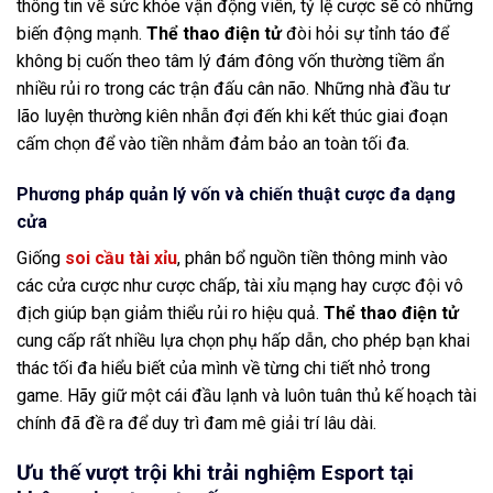
thông tin về sức khỏe vận động viên, tỷ lệ cược sẽ có những
biến động mạnh.
Thể thao điện tử
đòi hỏi sự tỉnh táo để
không bị cuốn theo tâm lý đám đông vốn thường tiềm ẩn
nhiều rủi ro trong các trận đấu cân não. Những nhà đầu tư
lão luyện thường kiên nhẫn đợi đến khi kết thúc giai đoạn
cấm chọn để vào tiền nhằm đảm bảo an toàn tối đa.
Phương pháp quản lý vốn và chiến thuật cược đa dạng
cửa
Giống
soi cầu tài xỉu
, phân bổ nguồn tiền thông minh vào
các cửa cược như cược chấp, tài xỉu mạng hay cược đội vô
địch giúp bạn giảm thiểu rủi ro hiệu quả.
Thể thao điện tử
cung cấp rất nhiều lựa chọn phụ hấp dẫn, cho phép bạn khai
thác tối đa hiểu biết của mình về từng chi tiết nhỏ trong
game. Hãy giữ một cái đầu lạnh và luôn tuân thủ kế hoạch tài
chính đã đề ra để duy trì đam mê giải trí lâu dài.
Ưu thế vượt trội khi trải nghiệm Esport tại