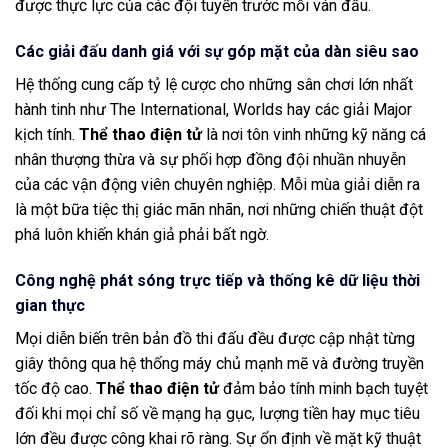
được thực lực của các đội tuyển trước mỗi ván đấu.
Các giải đấu danh giá với sự góp mặt của dàn siêu sao
Hệ thống cung cấp tỷ lệ cược cho những sân chơi lớn nhất
hành tinh như The International, Worlds hay các giải Major
kịch tính.
Thể thao điện tử
là nơi tôn vinh những kỹ năng cá
nhân thượng thừa và sự phối hợp đồng đội nhuần nhuyễn
của các vận động viên chuyên nghiệp. Mỗi mùa giải diễn ra
là một bữa tiệc thị giác mãn nhãn, nơi những chiến thuật đột
phá luôn khiến khán giả phải bất ngờ.
Công nghệ phát sóng trực tiếp và thống kê dữ liệu thời
gian thực
Mọi diễn biến trên bản đồ thi đấu đều được cập nhật từng
giây thông qua hệ thống máy chủ mạnh mẽ và đường truyền
tốc độ cao.
Thể thao điện tử
đảm bảo tính minh bạch tuyệt
đối khi mọi chỉ số về mạng hạ gục, lượng tiền hay mục tiêu
lớn đều được công khai rõ ràng. Sự ổn định về mặt kỹ thuật