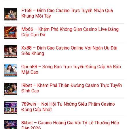
F168 – Đỉnh Cao Casino Trực Tuyến Nhận Quà
Khủng Mỏi Tay
Mb66 – Khám Phá Không Gian Casino Live Đẳng
Cấp Cực Đã
Xx88 – Đỉnh Cao Casino Online Với Ngàn Ưu Đãi
Siêu Khủng
Open88 – Sòng Bạc Trực Tuyến Đẳng Cấp Và Bảo
Mật Cao
I9bet – Khám Phá Thiên Đường Casino Trực Tuyến
Đỉnh Cao
789win – Nơi Hội Tụ Những Siêu Phẩm Casino
Đẳng Cấp Nhất
8kbet – Casino Hoàng Gia Với Tỷ Lệ Thưởng Hấp
Dẫn 2026