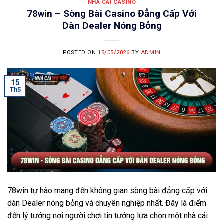
NHÀ CÁI CASINO
78win – Sòng Bài Casino Đẳng Cấp Với
Dàn Dealer Nóng Bỏng
POSTED ON
15/05/2026
BY
ADMIN
15
Th5
78win tự hào mang đến không gian sòng bài đẳng cấp với
dàn Dealer nóng bỏng và chuyên nghiệp nhất. Đây là điểm
đến lý tưởng nơi người chơi tin tưởng lựa chọn một nhà cái