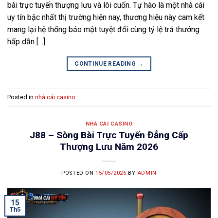
bài trực tuyến thượng lưu và lôi cuốn. Tự hào là một nhà cái
uy tín bậc nhất thị trường hiện nay, thương hiệu này cam kết
mang lại hệ thống bảo mật tuyệt đối cùng tỷ lệ trả thưởng
hấp dẫn […]
CONTINUE READING
→
Posted in
nhà cái casino
NHÀ CÁI CASINO
J88 – Sòng Bài Trực Tuyến Đẳng Cấp
Thượng Lưu Năm 2026
POSTED ON
15/05/2026
BY
ADMIN
15
Th5