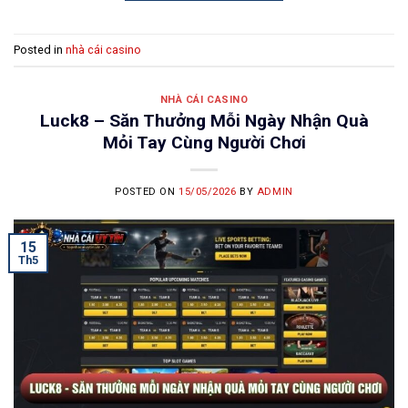
Posted in
nhà cái casino
NHÀ CÁI CASINO
Luck8 – Săn Thưởng Mỗi Ngày Nhận Quà
Mỏi Tay Cùng Người Chơi
POSTED ON
15/05/2026
BY
ADMIN
15
Th5