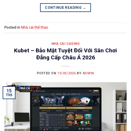
CONTINUE READING
→
Posted in
Nhà cái thể thao
NHÀ CÁI CASINO
Kubet – Bảo Mật Tuyệt Đối Với Sân Chơi
Đẳng Cấp Châu Á 2026
POSTED ON
15/05/2026
BY
ADMIN
15
Th5