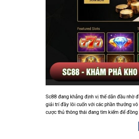
Sc88 đang khẳng định vị thế dẫn đầu nhờ đầ
giải trí đầy lôi cuốn với các phần thưởng vô 
cược thủ thông thái đang tìm kiếm để đồng 