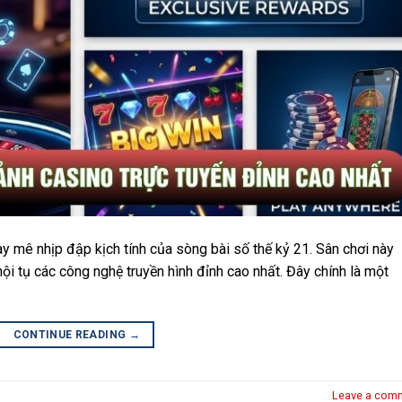
y mê nhịp đập kịch tính của sòng bài số thế kỷ 21. Sân chơi này
hội tụ các công nghệ truyền hình đỉnh cao nhất. Đây chính là một
CONTINUE READING
→
Leave a com