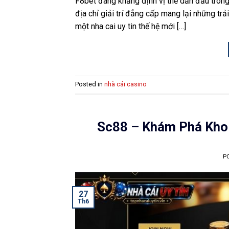
F8bet đang khẳng định vị thế dẫn đầu trong
địa chỉ giải trí đẳng cấp mang lại những tr
một nha cai uy tin thế hệ mới […]
Posted in
nhà cái casino
Sc88 – Khám Phá Kho 
P
27
Th6