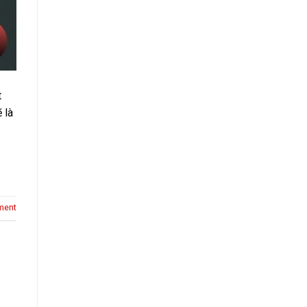
t
 là
ment