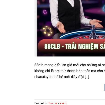
88clb mang đến làn gió mới cho những ai sa
không chỉ là nơi thử thách bản thân mà còn 
nhacaiuytin thế hệ mới đầy đột […]
Posted in
nhà cái casino