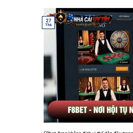
27
Th6