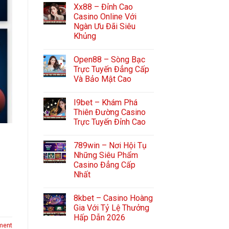
Xx88 – Đỉnh Cao
Casino Online Với
Ngàn Ưu Đãi Siêu
Khủng
Open88 – Sòng Bạc
Trực Tuyến Đẳng Cấp
Và Bảo Mật Cao
I9bet – Khám Phá
Thiên Đường Casino
Trực Tuyến Đỉnh Cao
789win – Nơi Hội Tụ
Những Siêu Phẩm
Casino Đẳng Cấp
Nhất
8kbet – Casino Hoàng
Gia Với Tỷ Lệ Thưởng
Hấp Dẫn 2026
ment