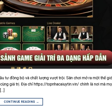
u tư đồng bộ và chất lượng vượt trội. Sân chơi mở ra một thế giớ
cùng giá trị. Địa chỉ https://topnhacaiuytin.vin/ chính là nơi mà mọ
[…]
CONTINUE READING
→